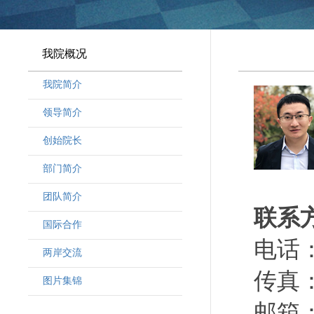
我院概况
我院简介
领导简介
·
曾晓明党组书记
创始院长
·
奚劲松副院长
部门简介
·
韩晶磊副院长
·
周勇副院长
团队简介
联系
·
林勇新副院长
·
研究人员
国际合作
·
行政人员
电话：（
两岸交流
·
客座教授
传真：（
·
访问学者
图片集锦
邮箱：d