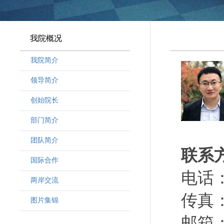
我院概况
我院简介
领导简介
·
曾晓明党组书记
创始院长
·
奚劲松副院长
部门简介
·
韩晶磊副院长
·
周勇副院长
团队简介
联系
·
林勇新副院长
·
研究人员
国际合作
·
行政人员
电话：（
两岸交流
·
客座教授
传真：（
·
访问学者
图片集锦
邮箱：d