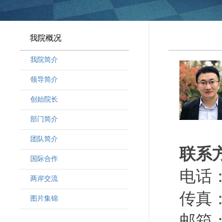
我院概况
我院简介
领导简介
·
曾晓明党组书记
创始院长
·
奚劲松副院长
部门简介
·
韩晶磊副院长
·
周勇副院长
团队简介
联系
·
林勇新副院长
·
研究人员
国际合作
·
行政人员
电话：（
两岸交流
·
客座教授
传真：（
·
访问学者
图片集锦
邮箱：d