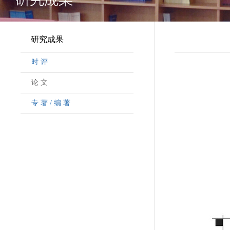
研究成果
时 评
论 文
专 著 / 编 著