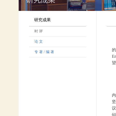
研究成果
时 评
论 文
的
专 著 / 编 著
E
望
内
坚
议
6