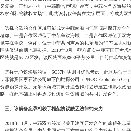
又复杂。正如2017年《中菲联合声明》说言，中菲在争议海域
权权利和管辖权立场”，此共识若仅停留在文字层面，将成为双
选择合适的合作区域可能成为中菲南海油气资源勘探开发合作
考虑。一是合作区域位于中菲争议海域，二是合作区域位于双方
域存在争议。例如，位于中菲共同声索的礼乐滩的SC72区块可优先
区块做过前期地震勘探。2018年3月，菲方证实中菲两国正考
区块就是SC72区块。该区块面积8800平方公里，目前由菲律宾能源公司
选择无争议海域的话，SC57区块则可优先考虑。此区块位于
，菲律宾国家石油公司旗下的勘探公司（PNOC Exploration 
资源勘探开发。无争议海域共同开发合作对逐步建立和累积政治
略，在此基础上可再逐步过渡到争议海域的共同开发合作。
三、谅解备忘录相较于框架协议缺乏法律约束力
2018年11月，中菲双方签署《关于油气开发合作的谅解备
。根据该备忘录，中菲共同致力于在未来12个月内就海上油气开发