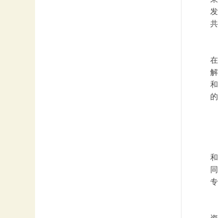
发
共
在
解
和
的
和
同
专