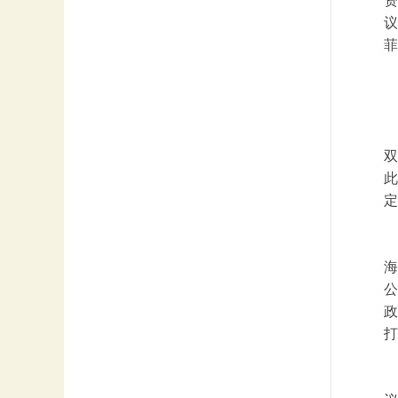
资
议
菲
双
此
定
海
公
政
打