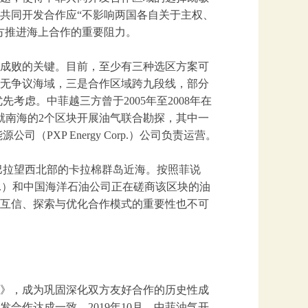
的共同开发合作应“不影响两国各自关于主权、
方推进海上合作的重要阻力。
成败的关键。目前，至少有三种选区方案可
无争议海域，三是合作区域跨九段线，部分
考虑。中菲越三方曾于2005年至2008年在
虑就南海的2个区块开展油气联合勘探，其中一
（PXP Energy Corp.）公司负责运营。
巴拉望西北部的卡拉棉群岛近海。按照菲说
Corp.）和中国海洋石油公司正在磋商该区块的油
互信、探索与优化合作模式的重要性也不可
忘录》，成为巩固深化双方友好合作的历史性成
合作达成一致。2019年10月，中菲油气开