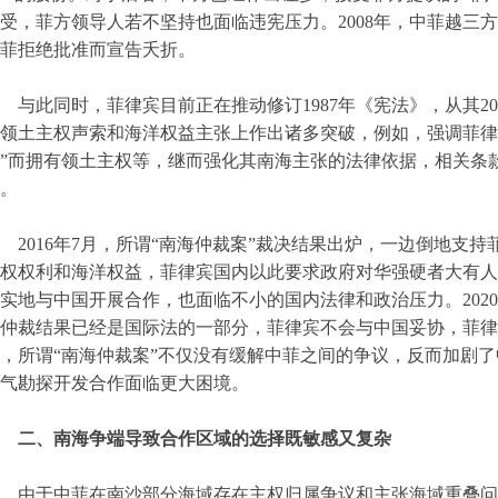
受，菲方领导人若不坚持也面临违宪压力。2008年，中菲越三
菲拒绝批准而宣告夭折。
与此同时，菲律宾目前正在推动修订1987年《宪法》，从其2
领土主权声索和海洋权益主张上作出诸多突破，例如，强调菲律
”而拥有领土主权等，继而强化其南海主张的法律依据，相关条
。
2016年7月，所谓“南海仲裁案”裁决结果出炉，一边倒地支
权权利和海洋权益，菲律宾国内以此要求政府对华强硬者大有人
实地与中国开展合作，也面临不小的国内法律和政治压力。202
仲裁结果已经是国际法的一部分，菲律宾不会与中国妥协，菲律
，所谓“南海仲裁案”不仅没有缓解中菲之间的争议，反而加剧
气勘探开发合作面临更大困境。
二、南海争端导致合作区域的选择既敏感又复杂
由于中菲在南沙部分海域存在主权归属争议和主张海域重叠问