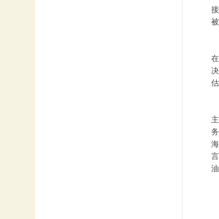
接
被
在
决
估
主
务
海
言
油