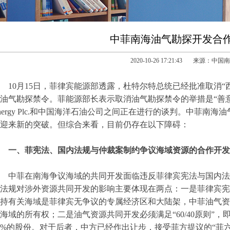
中菲南海油气勘探开发合
2020-10-26 17:21:43 来源：中
10月15日，菲律宾能源部透露，杜特尔特总统已经批准取消
油气勘探禁令。菲能源部长表示取消油气勘探禁令的举措是“善意”
nergy Plc.和中国海洋石油公司之间正在进行的谈判。中菲
迎来新的突破。但综合来看，目前仍存在以下障碍：
一、菲宪法、国内法规与仲裁案制约争议海域资源的合作开发
中菲在南海争议海域的共同开发面临违反菲律宾宪法与国内法规
法规对涉外资源共同开发的影响主要体现在两点：一是菲律宾宪
持有关海域是菲律宾无争议的专属经济区和大陆架，中菲油气资
海域的所有权；二是油气资源共同开发必须满足“60/40原则”
0%的股份。对于后者，中方已经作出让步，接受菲方提议的“菲