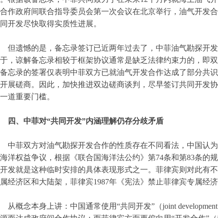
合作政府间联合指导委员会第一次会议在北京举行，油气开发合
同开发尽快取得实质性进展。
但遗憾的是，备忘录签订已近两年过去了，中菲油气勘探开发
于，谅解备忘录相较于框架协议通常是缺乏法律约束力的，即双
备忘录的签署仅表明中菲双方已就油气开发合作达成了部分共识
开展磋商。因此，加快推进双边磋商谈判，尽早签订共同开发协
一道重要门槛。
四、中菲对“共同开发”内涵理解仍存分歧矛盾
中菲双方对油气勘探开发合作的性质存在不同看法，中国认为
海洋权益争议，根据《联合国海洋法公约》第74条和第83条的
开发就是这种临时安排的具体表现形式之一。菲律宾则对此有不
属经济区和大陆架，菲律宾1987年《宪法》禁止菲律宾专属经
从概念本身上讲：中国通常使用“共同开发”（joint develo