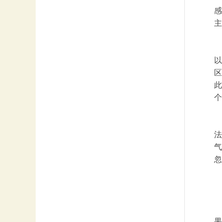
感
主
以
区
此
个
法
气
忽
果