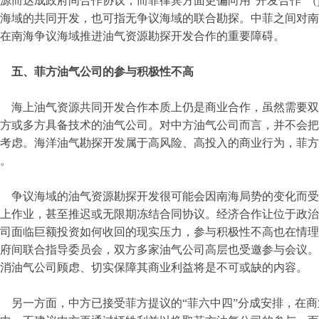
源而达成政府间合作协议；而菲律宾方面更偏向用“开发合作”（joint 
海域的共同开发，也可指无争议海域的联合勘探。中菲之间对南
在南海争议海域推进油气资源勘探开发合作的重要障碍。
五、菲方油气公司的参与积极性不高
海上油气资源共同开发合作本质上仍是商业合作，虽然需要双
方或多方具备技术的油气公司。对中方油气公司而言，并不会把
考虑。海洋油气勘探开发属于高风险、高投入的商业行为，菲方
。
争议海域的油气资源勘探开发很可能会因南海局势的变化而受
上作业，甚至推迟或无限期冻结合同协议。经济合作让位于政治
司面临巨额投资如何收回的现实压力，参与积极性不高也在情理
府间联合指导委员会，双方多家油气公司高层也受邀参与会议。
消油气公司顾虑、切实保障其商业利益将是不可或缺的内容。
另一方面，中方已接受菲方提议的“菲六中四”分成安排，在