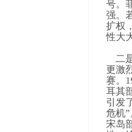
号。
强。
扩权
性大
二
更激
赛。1
耳其
引发
危机”
宋岛