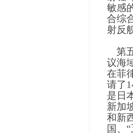
敏感
合综
射反
第
议海
在菲
请了
是日
新加
和新
国、“