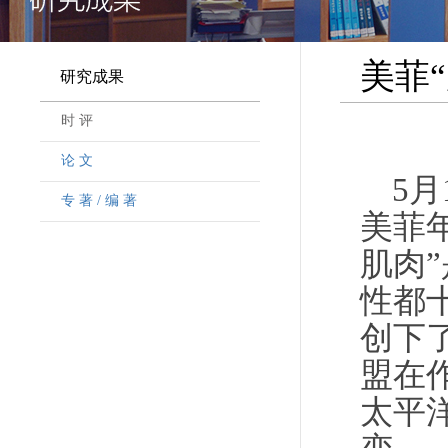
美菲
研究成果
时 评
论 文
5
专 著 / 编 著
美菲
肌肉
性都
创下
盟在
太平