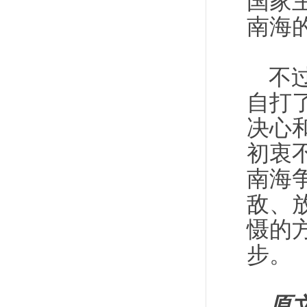
国家
南海
不
自打
决心
初衷
南海
敌、
慑的
步。
原