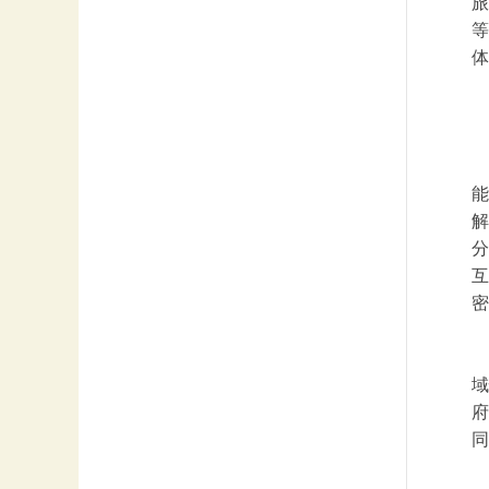
旅
等
体
能
解
分
互
密
域
府
同