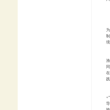
为
制
境
渔
同
在
践
+
导
跨