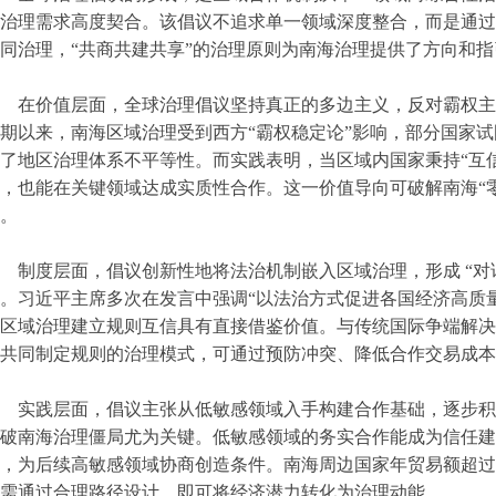
治理需求高度契合。该倡议不追求单一领域深度整合，而是通过
同治理，“共商共建共享”的治理原则为南海治理提供了方向和指
在价值层面，全球治理倡议坚持真正的多边主义，反对霸权主
期以来，南海区域治理受到西方“霸权稳定论”影响，部分国家
了地区治理体系不平等性。而实践表明，当区域内国家秉持“互
，也能在关键领域达成实质性合作。这一价值导向可破解南海“
。
制度层面，倡议创新性地将法治机制嵌入区域治理，形成 “对
。习近平主席多次在发言中强调“以法治方式促进各国经济高质
区域治理建立规则互信具有直接借鉴价值。与传统国际争端解决
共同制定规则的治理模式，可通过预防冲突、降低合作交易成本
实践层面，倡议主张从低敏感领域入手构建合作基础，逐步积
破南海治理僵局尤为关键。低敏感领域的务实合作能成为信任建
，为后续高敏感领域协商创造条件。南海周边国家年贸易额超过
需通过合理路径设计，即可将经济潜力转化为治理动能。