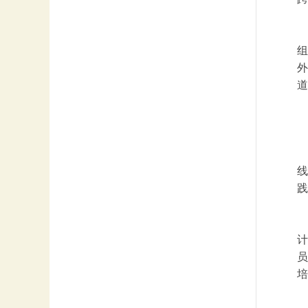
组
外
道
线
践
计
员
培