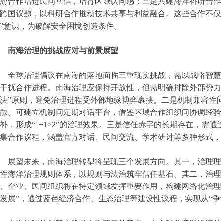
游合作增进民间互信，培育区域认同感；三是共建海洋科研合作
跨国议题，以科研合作推动技术共享与利益融合。这些合作不仅
”意识，为破解安全困境创造条件。
南海治理的挑战应对与前景展望
全球治理倡议在南海的落地面临三重现实挑战，需以战略智慧
干扰合作进程。南海治理应保持开放性，但需明确排除外部势力
决”原则，避免治理进程受外部地缘博弈裹挟。二是机制兼容性
散。可建立机制间定期对话平台，借鉴区域合作组织间协调经验
补，形成“1+1>2”的治理效果。三是信任赤字的长期存在，需
集合作议程，涵盖官方对话、民间交流、学术研讨等多种形式，
展望未来，南海治理转型将呈现三个发展方向。其一，治理理念
性海洋治理规则体系，以规则与法治筑牢信任基石。其二，治理主
、企业、民间组织将在特定领域发挥重要作用，构建网络化治理结
发展”，通过蓝色经济合作、生态治理等建设性议程，实现从“争