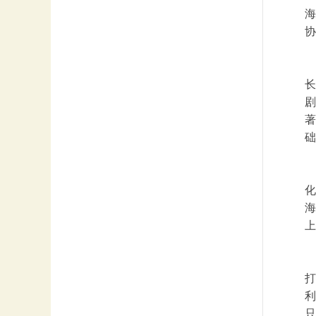
海
协
长
剧
著
础
化
海
上
打
利
只