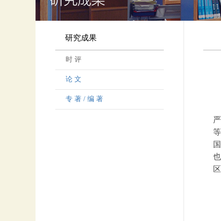
研究成果
时 评
论 文
专 著 / 编 著
严
等
国
也
区