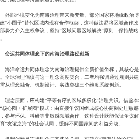
外部环境变化为南海治理带来新变量。部分国家将地缘政治博
建“小圈子”替代区域内现有合作框架，这种做法易将区域合作
部势力介入主权争议，坚持“区域问题区域解决”原则，保持战略
。
命运共同体理念下的南海治理路径创新
海洋命运共同体理念为南海治理提供全新价值坐标，其核心是
。全球治理倡议与这一理念高度契合，二者均强调通过规则共建
需从理念融合、机制设计、实践突破三个维度系统创新。
理念层面，应构建“平等有序的区域多极化”治理共识。借鉴
“核心圈 + 扩展圈”模式：由直接争议国组成核心协商圈处理
，参与环保、科研等非敏感领域合作。这种设计既能保证争议解
育“友谊之海”的社会认同，缓解不同国家间的利益分歧。