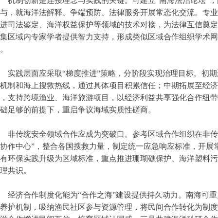
机制创新是连接理念与实践的关键。可建立“南海法治论坛”
与，就海洋法解释、争端预防、法律服务开展常态化交流。专业
进司法鉴定、海洋权益保护等领域的技术对接，为法律互信奠定
集区域内专家学者提供智力支持，形成类似区域合作组织学术网
。
实践层面应采取“梯度推进”策略，分阶段实现治理目标。初
机制和海上搜救热线，通过具体项目积累信任；中期拓展至经济
，支持跨境渔业、海洋旅游项目，以经济利益共享强化合作纽带
础足够的前提下，重启争议海域实质性磋商。
非传统安全领域合作应成为突破口。参考区域合作组织在非传
协作中心”，整合各国搜救力量，制定统一应急响应标准，开展
有环保实践升级为区域标准，重点推进珊瑚礁保护、海洋塑料污
理共识。
经济合作制度化能为“合作之海”建设提供持久动力。南海可
养护机制，吸纳渔民社区参与资源管理，将民间合作转化为制度