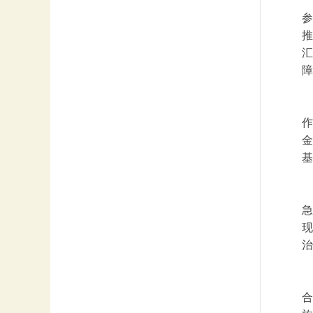
参
推
汇
障
作
金
基
急
现
治
合