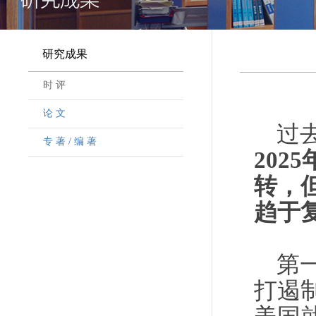
研究成果
时 评
论 文
过
专 著 / 编 著
20
转，
趋于
第
打遏