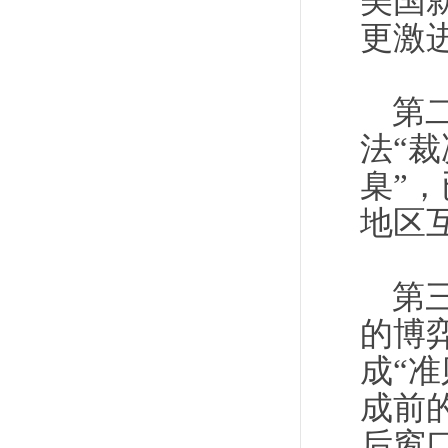
美国
更激
第
法“
臬”
地区
第
的博
成“
成前
后窗