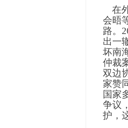
在
会晤
路。
出一
坏南
仲裁
双边
家赞
国家
争议
护，