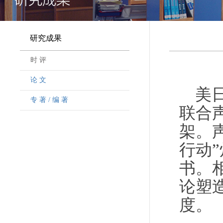
研究成果
时 评
论 文
美
专 著 / 编 著
联合
架。
行动
书。
论塑
度。