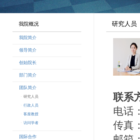
研究人员
我院概况
我院简介
领导简介
·
曾晓明党组书记
创始院长
·
奚劲松副院长
部门简介
·
韩晶磊副院长
·
周勇副院长
团队简介
联系
·
林勇新副院长
·
研究人员
·
行政人员
电话：（
·
客座教授
传真：（
·
访问学者
邮箱：y
国际合作