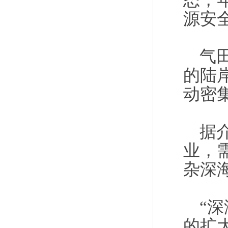
态，
源安
气
的陆
动密
据
业，
杂深
“
的扩