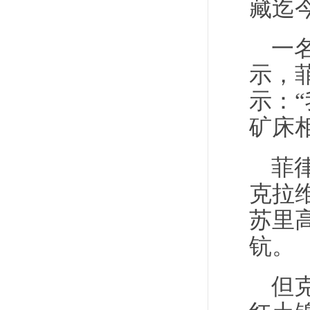
藏迄
一
示，
示：
矿床
菲
克拉
苏里
钪。
但