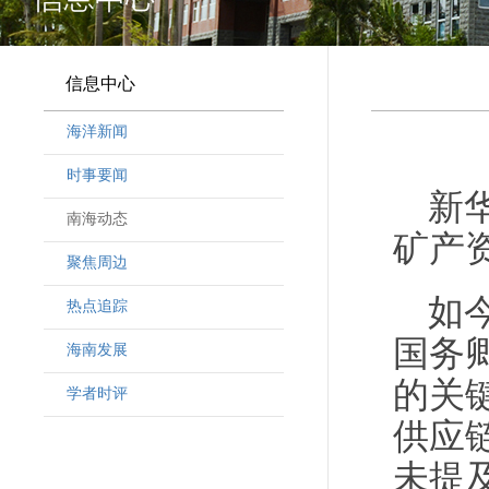
信息中心
海洋新闻
时事要闻
新
南海动态
矿产
聚焦周边
如
热点追踪
国务
海南发展
的关
学者时评
供应
未提