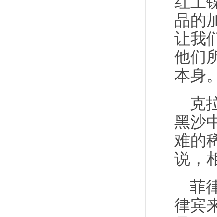
红土
品的
让我
他们
本身。
克
黑沙
难的
说，
菲
律宾