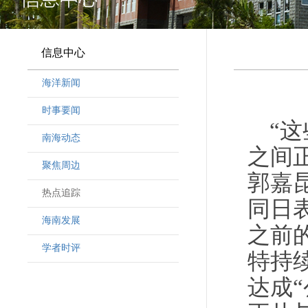
信息中心
海洋新闻
时事要闻
“
南海动态
之间
聚焦周边
郭嘉
热点追踪
同日
海南发展
之前
学者时评
特持
达成