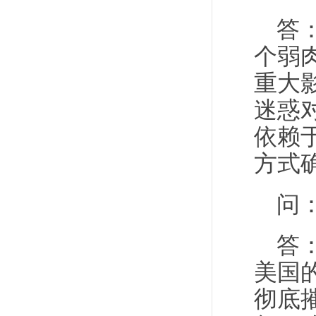
答
个弱
重大
迷惑
依赖
方式
问
答
美国
彻底