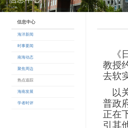
信息中心
海洋新闻
时事要闻
《
南海动态
教授
聚焦周边
去软
热点追踪
以
海南发展
普政
学者时评
正在
引其