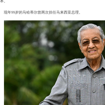
本。
现年99岁的马哈蒂尔曾两次担任马来西亚总理。