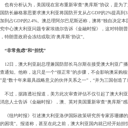
也有分析认为，美国现在宣布重新审查“奥库斯”协议，是为
国防长赫格塞思要求澳大利亚将国防开支从占GDP的2%提高到3.
加到占GDP的2.4%。澳总理阿尔巴尼斯还称，澳将“独自决定
究中心澳大利亚问题专家埃德尔告诉《金融时报》，这对特朗普
，特朗普政府会冻结或取消‘奥库斯’协议”。
“非常焦虑”和“担忧”
12日，澳大利亚副总理兼国防部长马尔斯在接受澳大利亚广
查通知。他称，这只是一个“很正常”的步骤，不会影响澳采购核
”是“数十年来最具战略意义的伙伴关系之一”，“并为三国创造了
不过，据路透社报道，美方此次审查评估不仅引起了澳大利亚
消息人士告诉《金融时报》，澳、英对美国重新审查“奥库斯”感
《纽约时报》引述澳大利亚洛伊国际政策研究所专家苏珊娜的
的困境”。报道称，甚至在此之前，澳大利亚国内就已经开始担