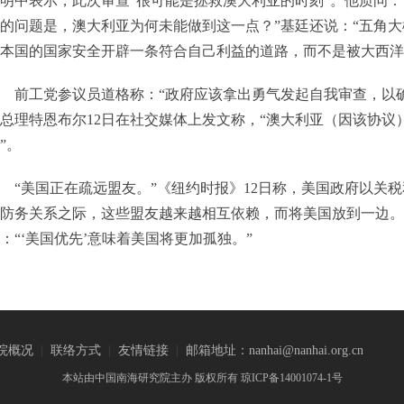
明中表示，此次审查“很可能是拯救澳大利亚的时刻”。他质问：
的问题是，澳大利亚为何未能做到这一点？”基廷还说：“五角
本国的国家安全开辟一条符合自己利益的道路，而不是被大西洋
前工党参议员道格称：“政府应该拿出勇气发起自我审查，以
总理特恩布尔12日在社交媒体上发文称，“澳大利亚（因该协议
”。
“美国正在疏远盟友。”《纽约时报》12日称，美国政府以关
防务关系之际，这些盟友越来越相互依赖，而将美国放到一边。
：“‘美国优先’意味着美国将更加孤独。”
院概况
|
联络方式
|
友情链接
|
邮箱地址：nanhai@nanhai.org.cn
本站由中国南海研究院主办 版权所有 琼ICP备14001074-1号