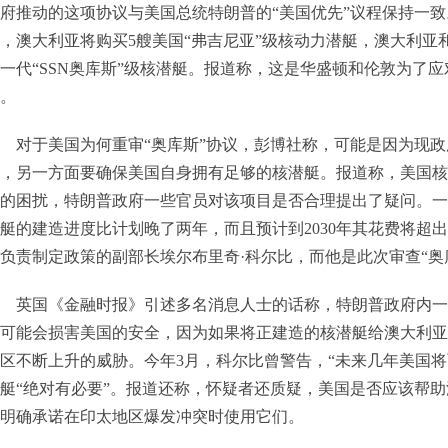
府推动的这项协议与美国总统特朗普的“美国优先”议程保持一致。
，澳大利亚将购买5艘美国“弗吉尼亚”级核动力潜艇，澳大利
一代“SSN奥库斯”级核潜艇。报道称，这是华盛顿和伦敦为了应
。
对于美国为何重审“奥库斯”协议，彭博社称，可能是因为现
，另一方面要确保美国自身拥有足够的核潜艇。报道称，美国核
的困扰，特朗普政府一些官员对该项目是否合理提出了疑问。一
艇的建造进度比计划晚了两年，而且预计到2030年其花费将超出
负责制定政策的副部长埃尔布里奇·科尔比，而他是此次审查“奥
英国《金融时报》引述多名消息人士的话称，特朗普政府内一
可能会损害美国的安全，因为如果将正建造的核潜艇给澳大利亚
区不断上升的威胁。今年3月，科尔比曾警告，“未来几年美国
艇“绝对有必要”。报道还称，怀疑者还质疑，美国是否应该帮
明确承诺在印太地区爆发冲突时使用它们。