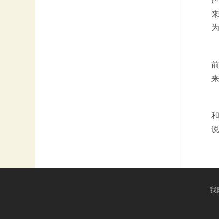
声
来
为
前
来
和
说
我