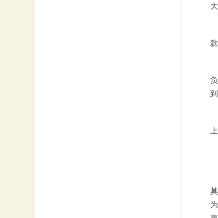
大
款
负
到
上
莫
为