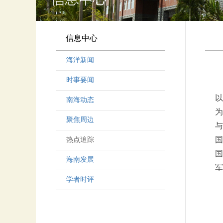
信息中心
海洋新闻
时事要闻
以
南海动态
为
聚焦周边
与
国
热点追踪
国
海南发展
军
学者时评