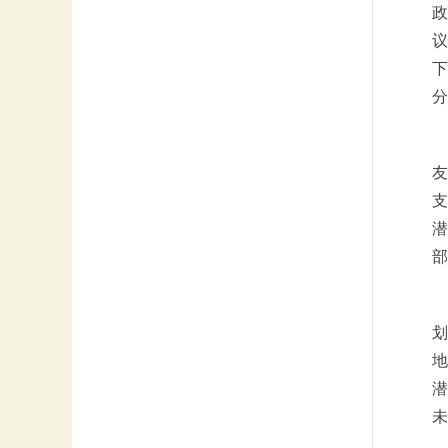
政
议
下
分
友
支
潜
部
划
地
潜
未