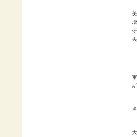
美
增
研
去
审
斯
名
大