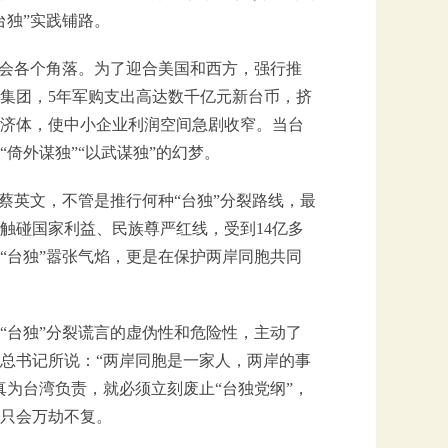
台独”实践铺路。
社会各个角落。为了迎合美国和西方，强行推
集团，5年军购支出高达数千亿元新台币，挤
济体，使中小企业利润空间急剧收窄。当台
倚外谋独”“以武谋独”的幻梦。
蔡英文，不管是推行何种“台独”分裂路线，最
触碰国家利益、民族尊严红线，受到14亿多
“台独”嚣张气焰，更是在保护两岸同胞共同
“台独”分裂谎言的虚伪性和危险性，主动了
总书记所说：“两岸同胞是一家人，两岸的事
为台湾负责，就必须立刻废止“台独党纲”，
只会万劫不复。