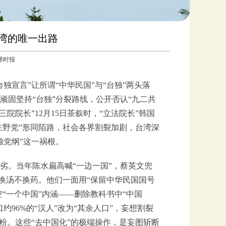
台湾的唯一出路
环球时报
独宣言”让所谓“中华民国”与“台独”两头落
固坚持“台独”分裂路线，公开否认“九二共
院院长”12月15日茶叙时，“立法院长”韩国
在野党”形同陌路，社会各界割裂加剧，台湾深
独党纲”这一祸根。
劣。当年陈水扁高喊“一边一国”，蔡英文兜
则换汤不换药。他们一面用“保留中华民国国号
“一个中国”内涵——删除教科书中“中国
96%的“汉人”改为“其余人口”，妄想割裂
粉。这些“去中国化”的极端操作，是妄图斩断