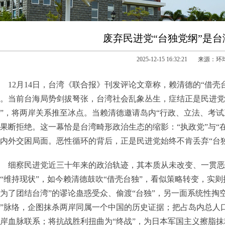
废弃民进党“台独党纲”是
2025-12-15 16:32:21 来源：
12月14日，台湾《联合报》刊发评论文章称，赖清德的“借壳台
。当前台海局势剑拔弩张，台湾社会乱象丛生，症结正是民进党顽
”，将两岸关系推至冰点。当赖清德邀请岛内“行政、立法、考试三
果断拒绝。这一幕恰是台湾畸形政治生态的缩影：“执政党”与“
内外交困局面。恶性循环的背后，正是民进党始终不肯丢弃“台
细察民进党近三十年来的政治轨迹，其本质从未改变、一贯恶
“维持现状”，如今赖清德鼓吹“借壳台独”，看似策略转变，实
为了团结台湾”的谬论蛊惑受众、偷渡“台独”，另一面系统性掏空
”脉络，企图抹杀两岸同属一个中国的历史证据；把占岛内总人口约
岸血脉联系；将抗战胜利扭曲为“终战”，为日本军国主义擦脂抹