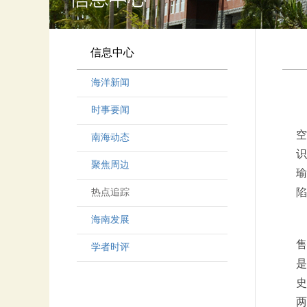
信息中心
海洋新闻
时事要闻
空
南海动态
识
聚焦周边
瑜
陷
热点追踪
海南发展
售
学者时评
是
史
两