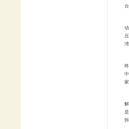
台
动
压
湾
终
中
家
解
是
拆