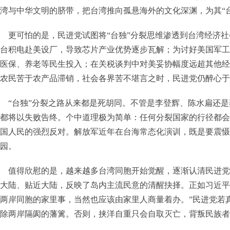
湾与中华文明的脐带，把台湾推向孤悬海外的文化深渊，为其“
更可怕的是，民进党试图将“台独”分裂思维渗透到台湾经济
台积电赴美设厂，导致芯片产业优势逐步瓦解；为讨好美国军工
医保、养老等民生投入；在关税谈判中对美妥协幅度远超其他经
农民苦于农产品滞销，社会各界苦不堪言之时，民进党仍醉心于“
“台独”分裂之路从来都是死胡同。不管是李登辉、陈水扁还是
都将以失败告终。个中道理极为简单：任何分裂国家的行径都会
国人民的强烈反对。解放军近年在台海常态化演训，既是要震慑
园。
值得欣慰的是，越来越多台湾同胞开始觉醒，逐渐认清民进党
大陆、贴近大陆，反映了岛内主流民意的清醒抉择。正如习近平
两岸同胞的家里事，当然也应该由家里人商量着办。”民进党若真
除两岸隔阂的藩篱。否则，挟洋自重只会自取灭亡，背叛民族者