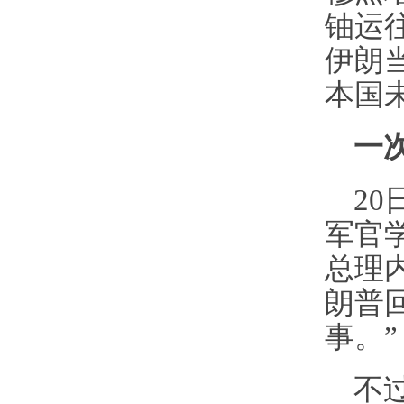
铀运
伊朗
本国
一
2
军官
总理
朗普
事。”
不