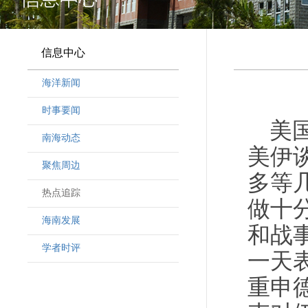
信息中心
海洋新闻
时事要闻
美
南海动态
美伊
聚焦周边
多等
热点追踪
做十
海南发展
和战
学者时评
一天
重申