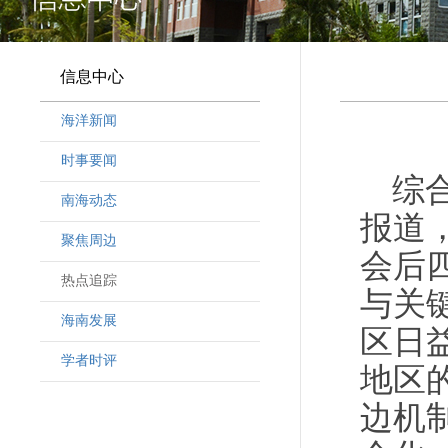
信息中心
海洋新闻
时事要闻
综
南海动态
报道
聚焦周边
会后
热点追踪
与关
海南发展
区日
学者时评
地区
边机