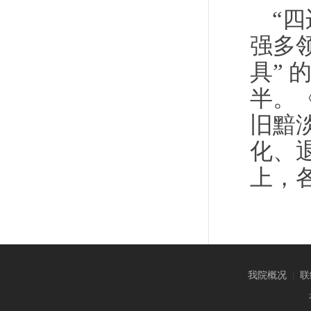
“
强多
具”
半。
旧黯
化、
上，
我院概况
|
联