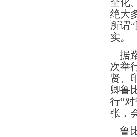
全化
绝大
所谓
实。
据
次举
贤、
卿鲁
行“
张，
鲁